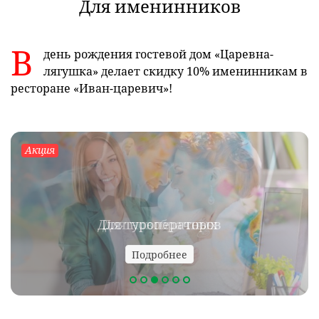
Для именинников
В
день рождения гостевой дом «Царевна-
лягушка» делает скидку 10% именинникам в
ресторане «Иван-царевич»!
Акция
Акция
Для туроператоров
Для новобрачных
Подробнее
Подробнее