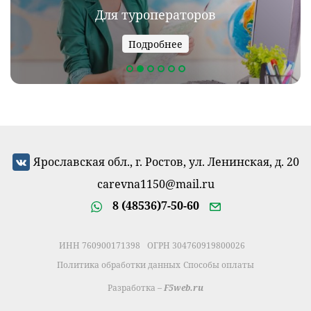
Для туроператоров
Для новобрачных
Подробнее
Подробнее
Ярославская обл., г. Ростов, ул. Ленинская, д. 20
carevna1150@mail.ru
8 (48536)7-50-60
ИНН 760900171398
ОГРН 304760919800026
Политика обработки данных
Способы оплаты
Разработка –
F5web.ru