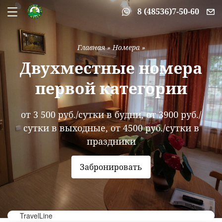
8 (48536)7-50-60
Главная
»
Номера
»
Двухместные номера
первой категории
от 3 500 руб./сутки в будни, от 3900 руб./
сутки в выходные, от 4500 руб./сутки в
праздники
Забронировать
TravelLine