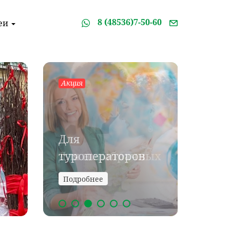
8 (48536)7-50-60
еи
Акция
Акция
Акция
Для
Для
туроператоров
Для новобрачных
ком
Подробнее
Подробнее
Подро