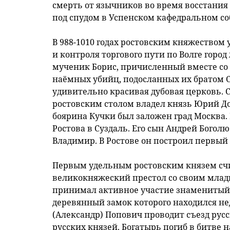
смерть от язычников во время восстания 
под спудом в Успенском кафедральном со
В 988-1010 годах ростовским княжеством
и контроля торгового пути по Волге горо
мученик Борис, причисленный вместе со 
наёмных убийц, подосланных их братом С
удивительно красивая дубовая церковь. Се
ростовским столом владел князь Юрий До
боярина Кучки был заложен град Москва.
Ростова в Суздаль. Его сын Андрей Бого
Владимир. В Ростове он построил первый
Первым удельным ростовским князем счи
великокняжеский престол со своим млад
принимал активное участие знаменитый 
деревянный замок которого находился неда
(Александр) Попович проводит съезд рус
русских князей. Богатырь погиб в битве н