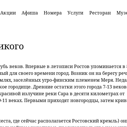
Акции
Афиша
Номера
Услуги
Ресторан
Муз
икого
Акция
Акция
лубь веков. Впервые в летописи Ростов упоминается в 
ый для своего времени город. Возник он на берегу ре
Для
Для
емлях, заселённых угро-финским племенем Меря. Нед
именинников
туроператоро
ое городище. Древние остатки этого города 7-13 веков
красивой излучине реки Сара в десяти километрах от
Подробнее
Подробнее
 9-11 веках. Первыми приходят новгородцы, затем крив
 места, где сейчас располагается Ростовский кремль) он