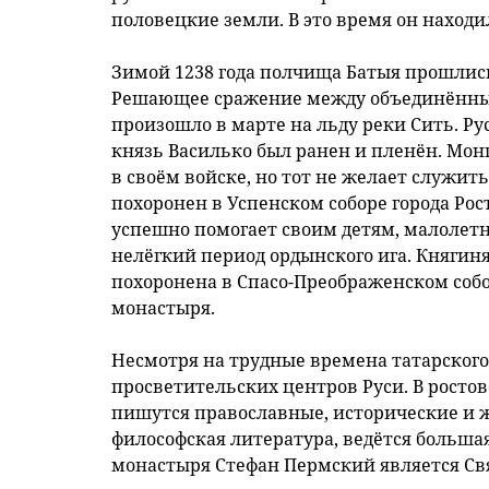
половецкие земли. В это время он находи
Зимой 1238 года полчища Батыя прошлис
Решающее сражение между объединённым
произошло в марте на льду реки Сить. Р
князь Василько был ранен и пленён. Мо
в своём войске, но тот не желает служит
похоронен в Успенском соборе города Рос
успешно помогает своим детям, малолетн
нелёгкий период ордынского ига. Княгин
похоронена в Спасо-Преображенском собор
монастыря.
Несмотря на трудные времена татарского 
просветительских центров Руси. В росто
пишутся православные, исторические и ж
философская литература, ведётся больша
монастыря Стефан Пермский является Свя