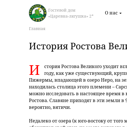
Гостевой дом
О нас
«Царевна-лягушка» 2*
Главная
История Ростова Вел
Акция
И
стория Ростова Великого уходит вг
году, как уже существующий, крупн
Для гостей
Пижермы, впадающей в озеро Неро, на з
ающих
ресторана
находилась столица этого племени – Сарск
можно исследовать в настоящее время в 
Подробнее
Ростова. Славяне приходят в эти земли в
вероятно, вятичи.
Недалеко от озера (к юго-востоку от того