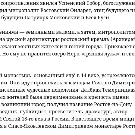
м сопротивления явился Успенский Собор, богослужен
дил митрополит Ростовский Филарет, отец будущего п
 будущий Патриарх Московский и Всея Руси.
плениями — земляными валами, а затем, митрополито
а русской архитектуры ростовский кремль (Архиере
ажают местных жителей и гостей города. Приезжает с
Но ему не нравится озеро Неро, «грязная лужа», и св
ий монастырь, основанный ещё в 14 веке, устремляютс
ссии. Они идут приложиться к мощам Святого Димитри
очисленные чудесные исцеления. Далёкая Темерницка
тных жителей была переименована в крепость имени
 возникший город, получил название Ростов-на-Дону.
едник, публицист, просветитель, драматург, автор
 Святой 18-го века в России. В настоящее время мощи
ся в Спасо-Яковлевском Димитриевом монастыре Рост