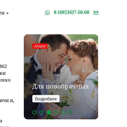
8 (48536)7-50-60
еи
Акция
Акция
862
чки
Для
алеко
в
Для новобрачных
ком
Подробнее
Подро
ичи и,
и