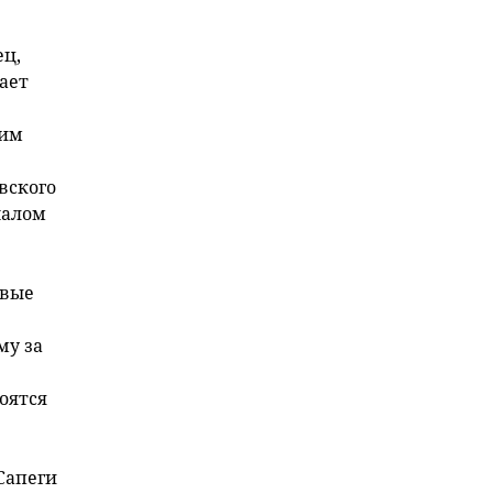
ец,
ает
ким
вского
чалом
овые
му за
оятся
Сапеги