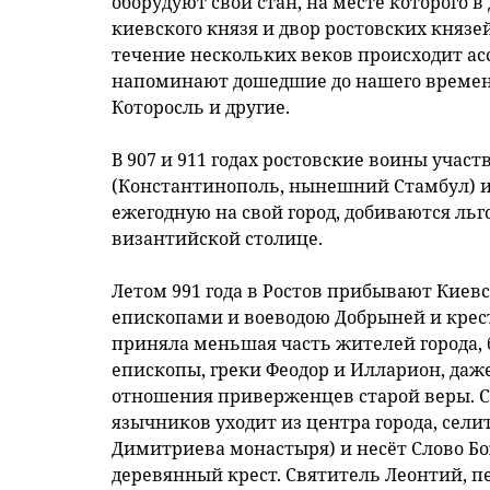
оборудуют свой стан, на месте которого
киевского князя и двор ростовских князей
течение нескольких веков происходит ас
напоминают дошедшие до нашего времени 
Которосль и другие.
В 907 и 911 годах ростовские воины участ
(Константинополь, нынешний Стамбул) и 
ежегодную на свой город, добиваются льг
византийской столице.
Летом 991 года в Ростов прибывают Кие
епископами и воеводою Добрыней и крест
приняла меньшая часть жителей города,
епископы, греки Феодор и Илларион, даж
отношения приверженцев старой веры. 
язычников уходит из центра города, сели
Димитриева монастыря) и несёт Слово Бо
деревянный крест. Святитель Леонтий, п