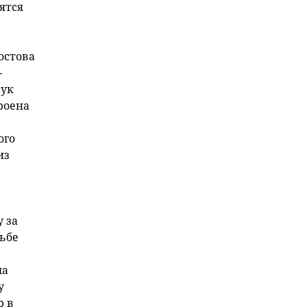
ятся
остова
-
рук
роена
ого
из
 за
ьбе
ша
у
р в