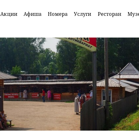
Акции
Афиша
Номера
Услуги
Ресторан
Муз
Акция
Акция
Для
Для
именинников
туроператоро
Подробнее
Подробнее