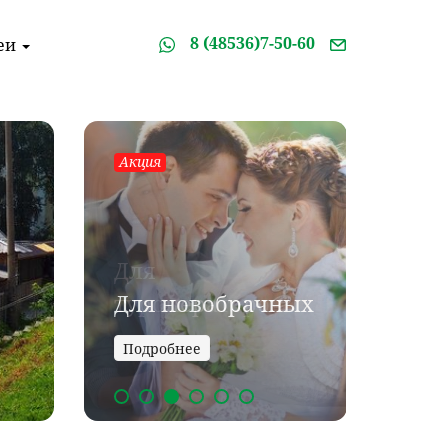
8 (48536)7-50-60
еи
Акция
Акция
Для
в
Для новобрачных
ком
Подробнее
Подро