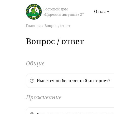
Гостевой дом
О нас
«Царевна-лягушка» 2*
Главная
»
Вопрос / ответ
Акция
Вопрос / ответ
Для гостей
Общие
ающих
ресторана
Подробнее
Имеется ли бесплатный интернет?
Проживание